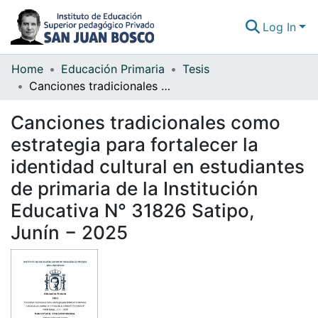
Log In
Home
Educación Primaria
Tesis
Communities & Collections
Canciones tradicionales como estrategia para fortalecer la identidad cultural en estudiantes de primaria de la Institución Educativa N° 31826 Satipo, Junín − 2025
All of DSpace
Canciones tradicionales como
Statistics
estrategia para fortalecer la
identidad cultural en estudiantes
de primaria de la Institución
Educativa N° 31826 Satipo,
Junín − 2025