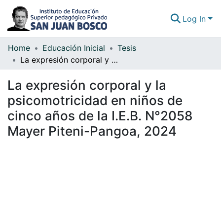
Log In
Home
Educación Inicial
Tesis
Communities & Collections
La expresión corporal y la psicomotricidad en niños de cinco años de la I.E.B. N°2058 Mayer Piteni-Pangoa, 2024
All of DSpace
La expresión corporal y la
Statistics
psicomotricidad en niños de
cinco años de la I.E.B. N°2058
Mayer Piteni-Pangoa, 2024