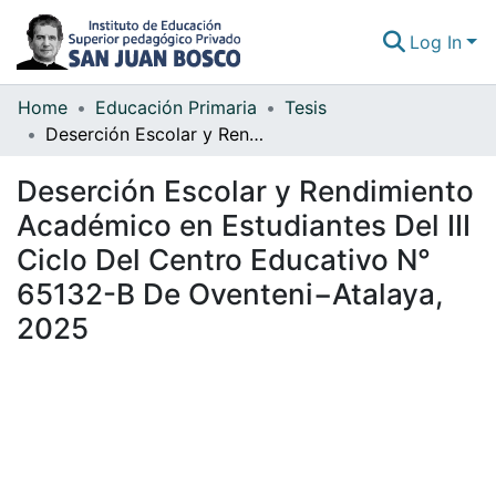
Log In
Home
Educación Primaria
Tesis
Communities & Collections
Deserción Escolar y Rendimiento Académico en Estudiantes Del III Ciclo Del Centro Educativo N° 65132-B De Oventeni−Atalaya, 2025
All of DSpace
Deserción Escolar y Rendimiento
Statistics
Académico en Estudiantes Del III
Ciclo Del Centro Educativo N°
65132-B De Oventeni−Atalaya,
2025